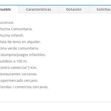
mueble
Características
Dotación
Solicitar
Ascensor.
Piscina Comunitaria.
Piscina infantil.
Pista de tenis en alquiler.
Zona verde comunitaria.
Columpios/juegos infantiles.
Autobús a 100 m.
Centro comercial 5 Km.
Restaurantes cercanos.
Supermercado cercano.
Tiendas / comercios cercanos.