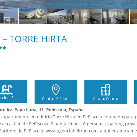
 – TORRE HIRTA



iscina: Si
Centro: 0-1 km.
Altura: Cuarto
ón: Av. Papa Luna, 11, Peñíscola, España
o apartamento en edificio Torre Hirta en Peñíscola equipado para pa
y al castillo de Peñíscola. 2 habitaciones, 6 personas, parking priva
arítimo de Peñíscola. www.agenciabeltran.com, alquiler apartamen