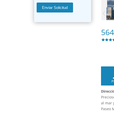
Enviar Solicitud
564
P
Direcci
Precios
al mar 
Paseo M