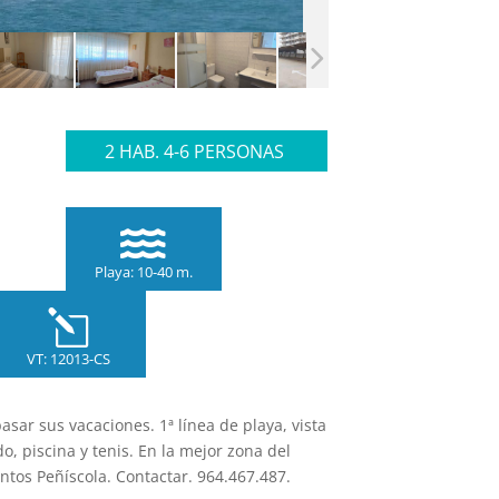
2 HAB. 4-6 PERSONAS

Playa: 10-40 m.
l
VT: 12013-CS
sar sus vacaciones. 1ª línea de playa, vista
do, piscina y tenis. En la mejor zona del
tos Peñíscola. Contactar. 964.467.487.