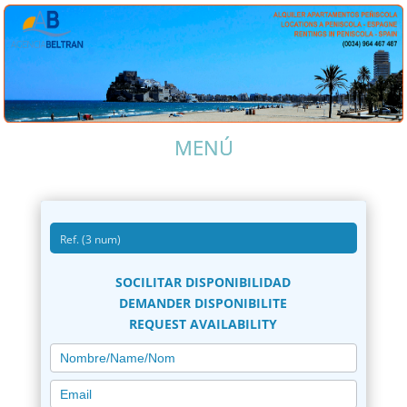
SOCILITAR DISPONIBILIDAD
DEMANDER DISPONIBILITE
REQUEST AVAILABILITY
PETICION
RESERVA