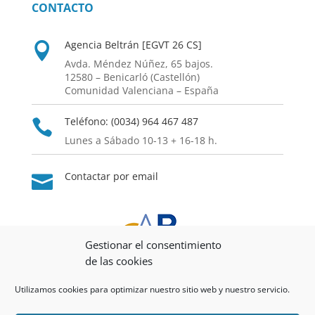
CONTACTO
Agencia Beltrán [EGVT 26 CS]

Avda. Méndez Núñez, 65 bajos.
12580 – Benicarló (Castellón)
Comunidad Valenciana – España
Teléfono: (0034) 964 467 487

Lunes a Sábado 10-13 + 16-18 h.
Contactar por email

Gestionar el consentimiento
de las cookies
AGENCIA BELTRÁN
Utilizamos cookies para optimizar nuestro sitio web y nuestro servicio.
Alquiler Apartamentos Peñíscola