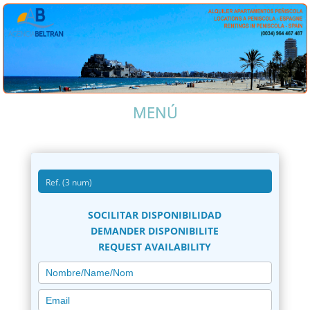
SOCILITAR DISPONIBILIDAD
DEMANDER DISPONIBILITE
REQUEST AVAILABILITY
PETICION
RESERVA